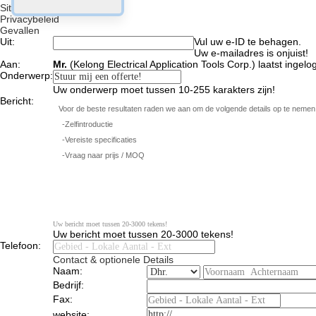
Sitemap
Privacybeleid
Gevallen
Uit:
email
Vul uw e-ID te behagen.
Uw e-mailadres is onjuist!
Aan:
Mr.
(
Kelong Electrical Application Tools Corp.
)
laatst ingel
Onderwerp:
subject
Uw onderwerp moet tussen 10-255 karakters zijn!
Bericht:
Uw bericht moet tussen 20-3000 tekens!
Uw bericht moet tussen 20-3000 tekens!
Telefoon:
Contact & optionele Details
Naam:
Bedrijf:
Fax:
website: