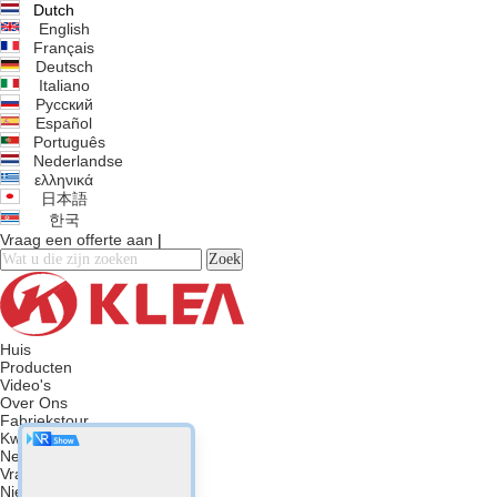
Dutch
English
Français
Deutsch
Italiano
Русский
Español
Português
Nederlandse
ελληνικά
日本語
한국
Vraag een offerte aan
|
Zoek
Huis
Producten
Video's
Over Ons
Fabriekstour
Kwaliteitscontrole
Neem contact met ons op
Vraag een offerte aan
Nieuws