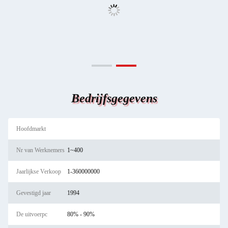
Bedrijfsgegevens
Hoofdmarkt
Nr van Werknemers
1~400
Jaarlijkse Verkoop
1-360000000
Gevestigd jaar
1994
De uitvoerpc
80% - 90%