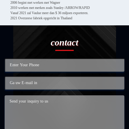
2006 begint met werken met Wagner
2010 werken met merken zoals Stanley /ARROW/RAPID
Vanaf 2021 zal Vaulue meer dan $ 36 miljoen exporteren.
2021 Overzeese fabriek opgericht in Thailand
contact