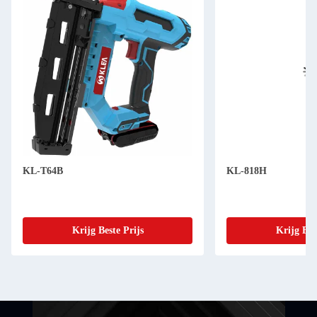
KL-T64B
KL-818H
Krijg Beste Prijs
Krijg Bes