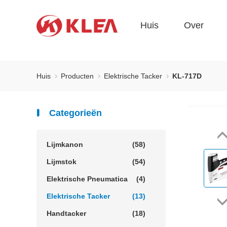
Huis
Over
Huis
Producten
Elektrische Tacker
KL-717D
Categorieën
Lijmkanon
(58)
Lijmstok
(54)
Elektrische Pneumatica
(4)
Elektrische Tacker
(13)
Handtacker
(18)