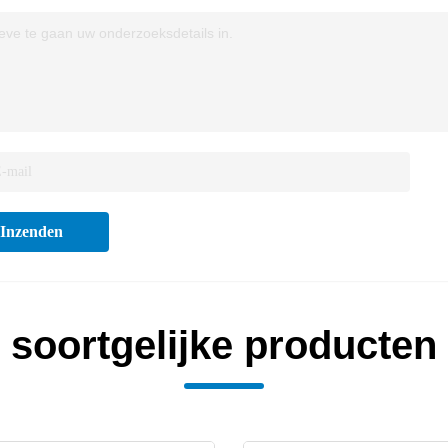
eve te gaan uw onderzoeksdetails in.
Inzenden
soortgelijke producten