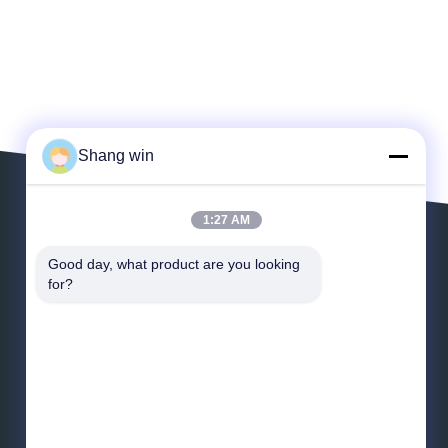
Shang win
1:27 AM
Verlaat een Bericht
Good day, what product are you looking 
for?
*
E-mail
*
Bericht