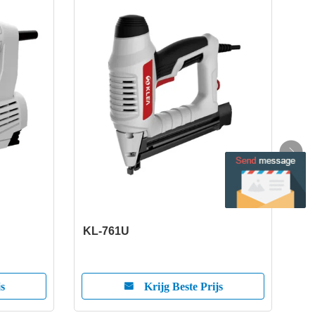
KL-761U
KL-
js
Krijg Beste Prijs