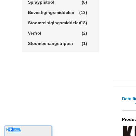
Spraypistool
(8)
Bevestigingsmiddelen
(13)
Stoomreinigingsmiddelen
(18)
Verfrol
(2)
Stoombehangstripper
(1)
Detail
Produc