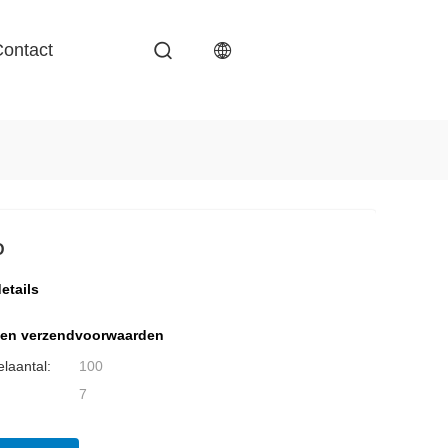
ontact
D
etails
 en verzendvoorwaarden
elaantal:
100
7