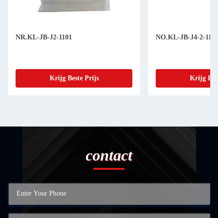
NR.KL-JB-J2-1101
NO.KL-JB-J4-2-110
Krijg Beste Prijs
Krijg Bes
contact