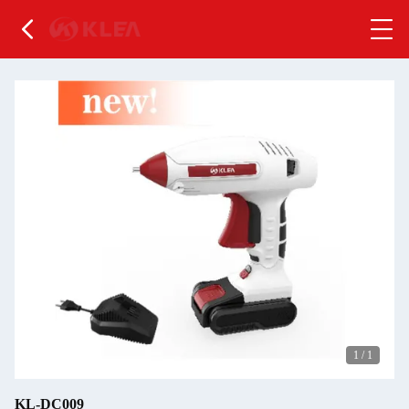
1
/
1
KL-DC009