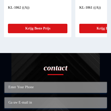
KL-1062 ((A))
KL-1061 ((A))
Krijg Beste Prijs
Krijg Bes
contact