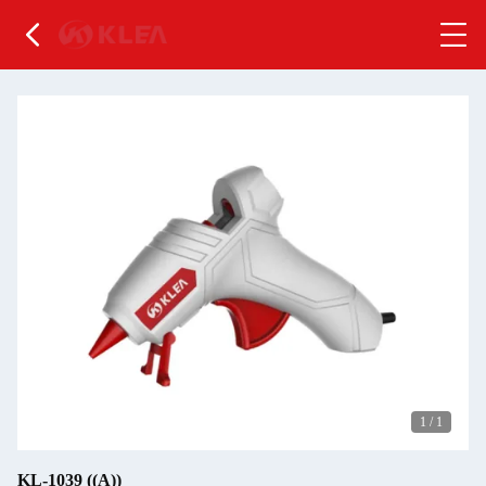
1
/
1
KL-1039 ((A))