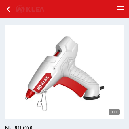
1
/
1
KL-1041 ((A))