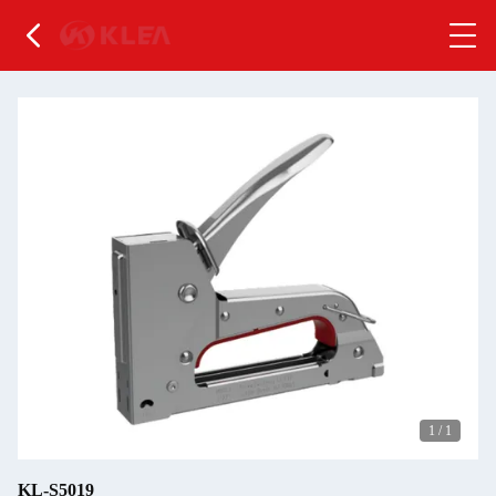
1
/
1
KL-S5019