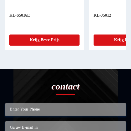
KL-S5016E
KL-J5012
Krijg Beste Prijs
Krijg Bes
contact