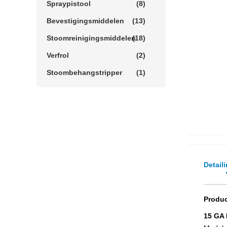
Spraypistool
(8)
Bevestigingsmiddelen
(13)
Stoomreinigingsmiddelen
(18)
Verfrol
(2)
Stoombehangstripper
(1)
Detail
Produc
15 GA