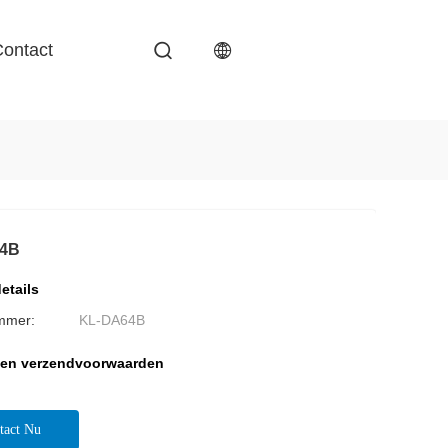
ontact
64B
etails
mmer:
KL-DA64B
 en verzendvoorwaarden
tact Nu