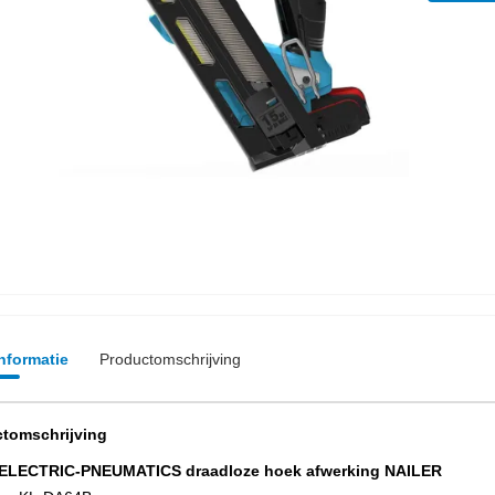
informatie
Productomschrijving
tomschrijving
 ELECTRIC-PNEUMATICS draadloze hoek afwerking NAILER