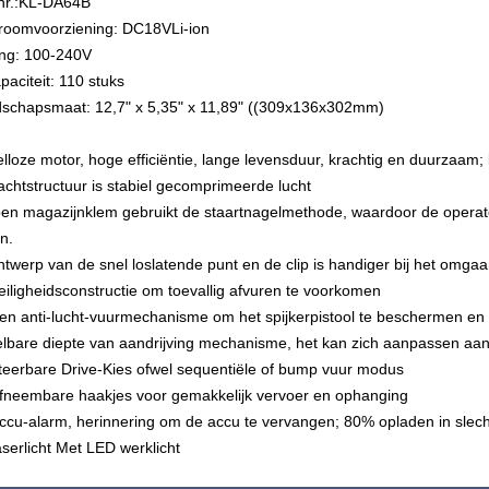
nr.:KL-DA64B
roomvoorziening: DC18VLi-ion
ng: 100-240V
aciteit: 110 stuks
schapsmaat: 12,7" x 5,35" x 11,89" ((309x136x302mm)
elloze motor, hoge efficiëntie, lange levensduur, krachtig en duurzaam; k
achtstructuur is stabiel gecomprimeerde lucht
pen magazijnklem gebruikt de staartnagelmethode, waardoor de operat
n.
ntwerp van de snel loslatende punt en de clip is handiger bij het omga
eiligheidsconstructie om toevallig afvuren te voorkomen
een anti-lucht-vuurmechanisme om het spijkerpistool te beschermen en
elbare diepte van aandrijving mechanisme, het kan zich aanpassen aan 
cteerbare Drive-Kies ofwel sequentiële of bump vuur modus
afneembare haakjes voor gemakkelijk vervoer en ophanging
ccu-alarm, herinnering om de accu te vervangen; 80% opladen in slecht
aserlicht Met LED werklicht