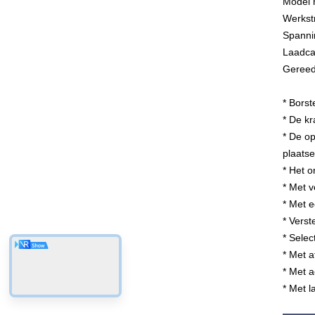
Model 
Werkst
Spanni
Laadcap
Gereed
* Borst
* De kr
* De o
plaatse
* Het o
* Met v
* Met 
* Verst
* Sele
* Met 
* Met a
* Met l