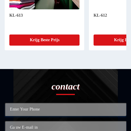
KL-613
KL-612
Krijg Beste Prijs
Krijg Bes
contact