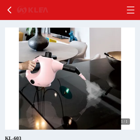
1
/
1
KL-603