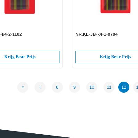
-k4-2-1102
NR.KL-JB-k4-1-0704
Krijg Beste Prijs
Krijg Beste Prijs
8
9
10
11
12