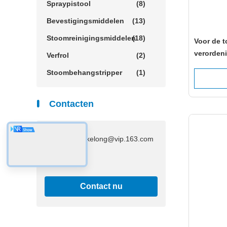
Spraypistool
(8)
Bevestigingsmiddelen
(13)
Stoomreinigingsmiddelen
(18)
Voor de 
verorden
Verfrol
(2)
bepaling
Stoombehangstripper
(1)
Contacten
E-Mail:
hzkelong@vip.163.com
Contact nu