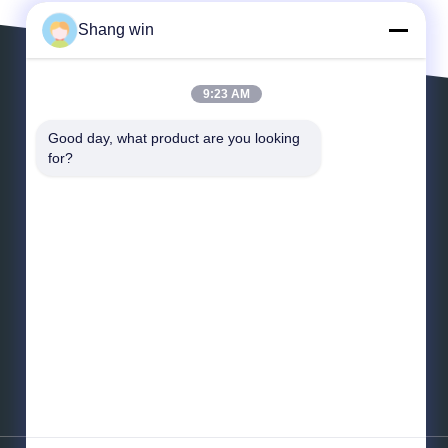
Shang win
9:23 AM
Verlaat een Bericht
Good day, what product are you looking 
for?
*
E-mail
*
Bericht
Verzend