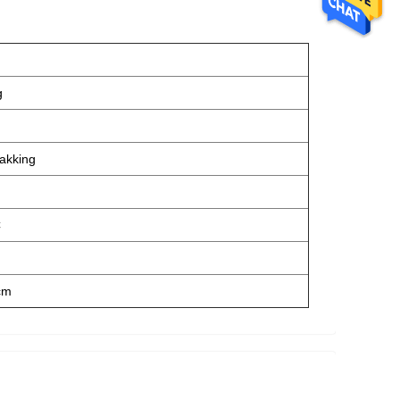
g
pakking
C
cm