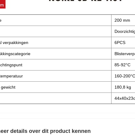
e
200 mm
Doorzichti
l verpakkingen
6PCS
kkingscategorie
Blisterver
chtingspunt
85-92°C
temperatuur
160-200°
 gewicht
180,8 kg
44x40x23
eer details over dit product kennen