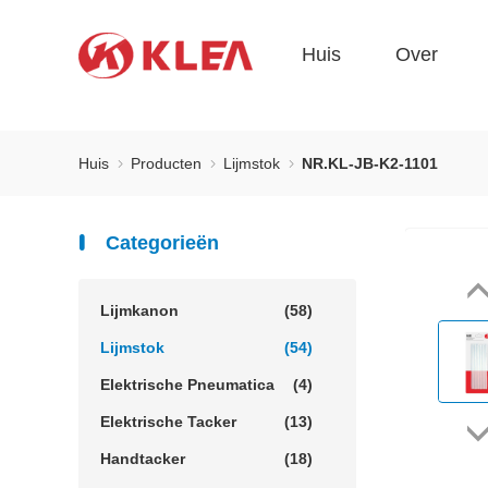
Huis
Over
Huis
Producten
Lijmstok
NR.KL-JB-K2-1101
Categorieën
Lijmkanon
(58)
Lijmstok
(54)
Elektrische Pneumatica
(4)
Elektrische Tacker
(13)
Handtacker
(18)