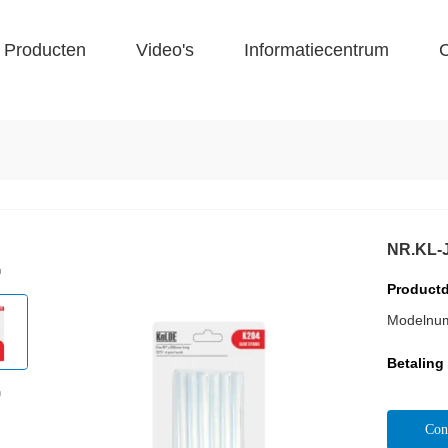
Producten
Video's
Informatiecentrum
C
NR.KL-
Productd
Modelnu
Betaling
Con