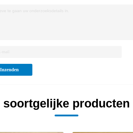
eve te gaan uw onderzoeksdetails in.
Inzenden
soortgelijke producten