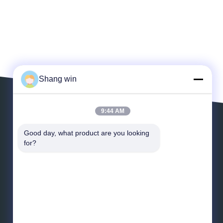
Shang win
9:44 AM
Verlaat een Bericht
Good day, what product are you looking 
for?
*
E-mail
*
Bericht