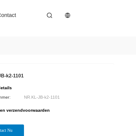
ontact
JB-k2-1101
etails
mmer:
NR.KL-JB-k2-1101
 en verzendvoorwaarden
tact Nu