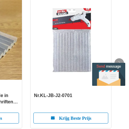
e in
Nr.KL-JB-J2-0701
No.
hriften
happij:
js
Krijg Beste Prijs