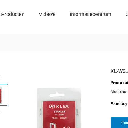
Producten
Video's
Informatiecentrum
C
KL-WS
Productd
Modelnu
Betaling
Con