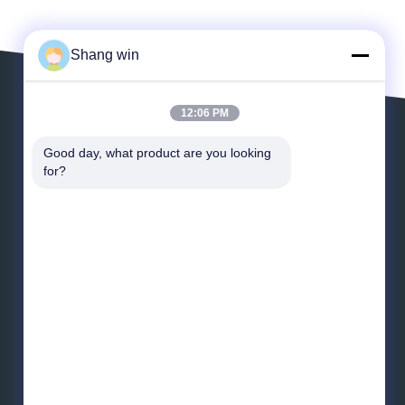
Shang win
12:06 PM
Verlaat een Bericht
Good day, what product are you looking 
for?
*
E-mail
*
Bericht
Verzend