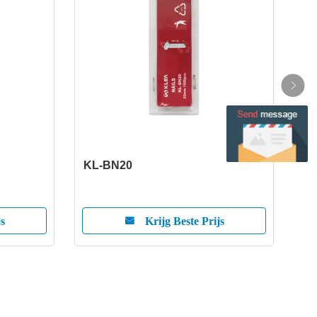
KL-BN20
KL-
js
Krijg Beste Prijs