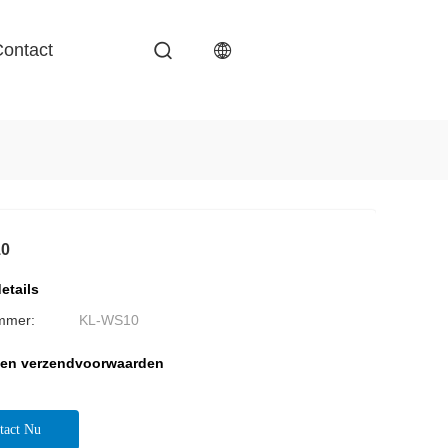
ontact
10
etails
mmer:
KL-WS10
 en verzendvoorwaarden
tact Nu