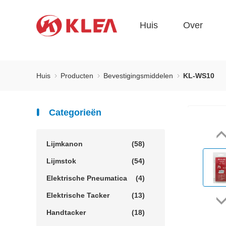
Huis
Over
Huis
Producten
Bevestigingsmiddelen
KL-WS10
Categorieën
Lijmkanon
(58)
Lijmstok
(54)
Elektrische Pneumatica
(4)
Elektrische Tacker
(13)
Handtacker
(18)