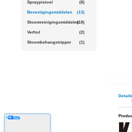
Spraypistool
(8)
Bevestigingsmiddelen
(13)
Stoomreinigingsmiddelen
(18)
Verfrol
(2)
Stoombehangstripper
(1)
Detail
Produc