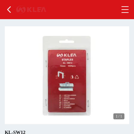
1
/
1
KL-SW12