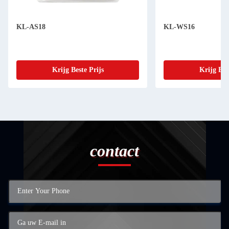
KL-AS18
KL-WS16
Krijg Beste Prijs
Krijg Bes
contact