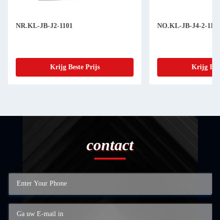
NR.KL-JB-J2-1101
NO.KL-JB-J4-2-110
Krijg Beste Prijs
Krijg Bes
contact