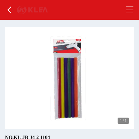
1
/
1
NO.KL-JB-J4-2-1104